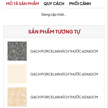
MÔ TẢ SẢN PHẨM
QUY CÁCH
PHỐI CẢNH
Đang cập nhật...
SẢN PHẨM TƯƠNG TỰ
GẠCH PORCELAIN KÍCH THƯỚC 60X60CM
GẠCH PORCELAIN KÍCH THƯỚC 60X60CM
GẠCH PORCELAIN KÍCH THƯỚC 60X60CM