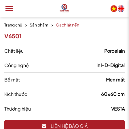
Trang chủ
Sản phẩm
Gạch lát nền
V6501
Chất liệu
Porcelain
Công nghệ
in HD-Digital
Bề mặt
Men mát
Kích thước
60x60 cm
Thương hiệu
VESTA
LIÊN HỆ BÁO GIÁ