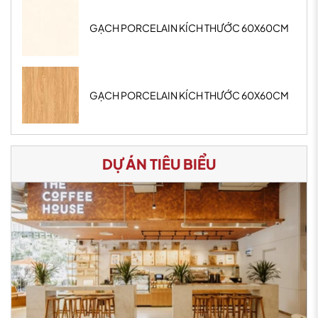
GẠCH PORCELAIN KÍCH THƯỚC 60X60CM
GẠCH PORCELAIN KÍCH THƯỚC 60X60CM
DỰ ÁN TIÊU BIỂU