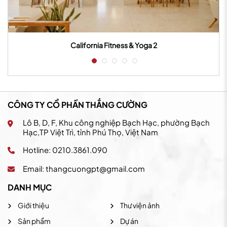
California Fitness & Yoga 2
CÔNG TY CỔ PHẦN THẮNG CƯỜNG
Lô B, D, F, Khu công nghiệp Bạch Hạc, phường Bạch
Hạc,TP Việt Trì, tỉnh Phú Thọ, Việt Nam
Hotline: 0210.3861.090
Email:
thangcuongpt@gmail.com
DANH MỤC
Giới thiệu
Thư viện ảnh
Sản phẩm
Dự án