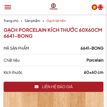
Trang chủ
Sản phẩm
Gạch lát nền
GẠCH PORCELAIN KÍCH THƯỚC 60X60CM
6641-BONG
MÃ SẢN PHẨM
6641-BONG
Chất liệu
Porcelain
Kích thước
60x60 cm
LIÊN HỆ BÁO GIÁ