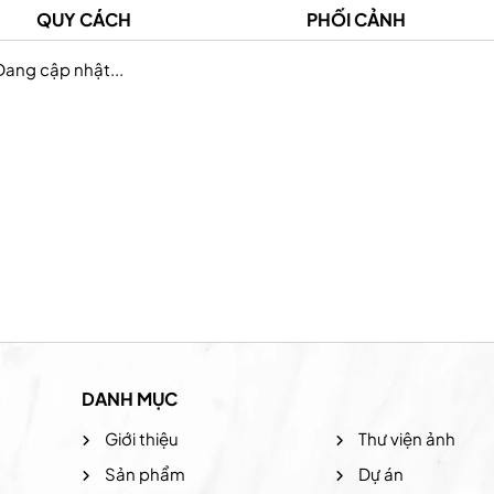
QUY CÁCH
PHỐI CẢNH
Đang cập nhật...
Prudential Việt Nam
Hệ thống the coffee
DANH MỤC
Giới thiệu
Thư viện ảnh
Sản phẩm
Dự án