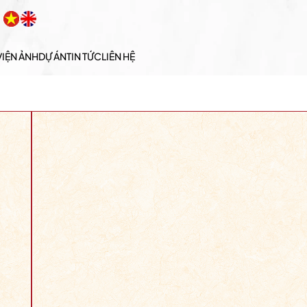
VIỆN ẢNH
DỰ ÁN
TIN TỨC
LIÊN HỆ