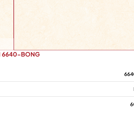
M 6640-BONG
66
6