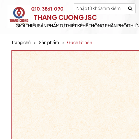
0210.3861.090
Hotline:
THANG CUONG JSC
GIỚI THIỆU
SẢN PHẨM
TỰ THIẾT KẾ
HỆ THỐNG PHÂN PHỐI
THƯ 
Trang chủ
Sản phẩm
Gạch lát nền