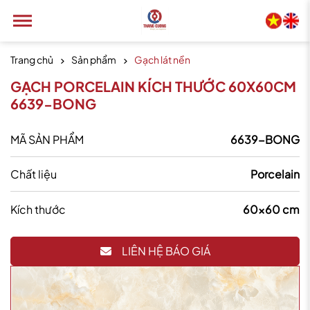
Trang chủ
Sản phẩm
Gạch lát nền
GẠCH PORCELAIN KÍCH THƯỚC 60X60CM
6639-BONG
MÃ SẢN PHẨM
6639-BONG
Chất liệu
Porcelain
Kích thước
60x60 cm
LIÊN HỆ BÁO GIÁ