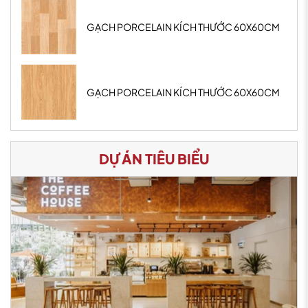
GẠCH PORCELAIN KÍCH THƯỚC 60X60CM
GẠCH PORCELAIN KÍCH THƯỚC 60X60CM
DỰ ÁN TIÊU BIỂU