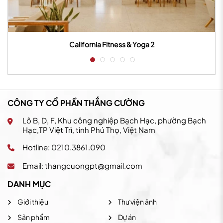
California Fitness & Yoga 2
Ca
CÔNG TY CỔ PHẦN THẮNG CƯỜNG
Lô B, D, F, Khu công nghiệp Bạch Hạc, phường Bạch
Hạc,TP Việt Trì, tỉnh Phú Thọ, Việt Nam
Hotline: 0210.3861.090
Email:
thangcuongpt@gmail.com
DANH MỤC
Giới thiệu
Thư viện ảnh
Sản phẩm
Dự án