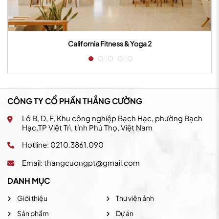
California Fitness & Yoga 2
CÔNG TY CỔ PHẦN THẮNG CƯỜNG
Lô B, D, F, Khu công nghiệp Bạch Hạc, phường Bạch
Hạc,TP Việt Trì, tỉnh Phú Thọ, Việt Nam
Hotline: 0210.3861.090
Email:
thangcuongpt@gmail.com
DANH MỤC
Giới thiệu
Thư viện ảnh
Sản phẩm
Dự án