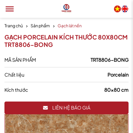
Trang chủ
Sản phẩm
Gạch lát nền
GẠCH PORCELAIN KÍCH THƯỚC 80X80CM
TRT8806-BONG
MÃ SẢN PHẨM
TRT8806-BONG
Chất liệu
Porcelain
Kích thước
80x80 cm
LIÊN HỆ BÁO GIÁ