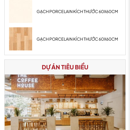
GẠCH PORCELAIN KÍCH THƯỚC 60X60CM
GẠCH PORCELAIN KÍCH THƯỚC 60X60CM
DỰ ÁN TIÊU BIỂU