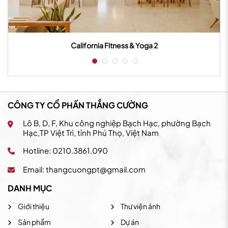
California Fitness & Yoga 2
CÔNG TY CỔ PHẦN THẮNG CƯỜNG
Lô B, D, F, Khu công nghiệp Bạch Hạc, phường Bạch
Hạc,TP Việt Trì, tỉnh Phú Thọ, Việt Nam
Hotline: 0210.3861.090
Email:
thangcuongpt@gmail.com
DANH MỤC
Giới thiệu
Thư viện ảnh
Sản phẩm
Dự án