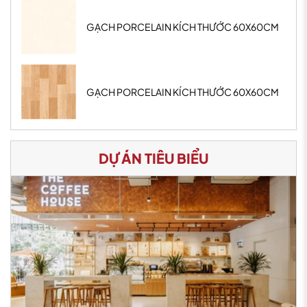
GẠCH PORCELAIN KÍCH THƯỚC 60X60CM
GẠCH PORCELAIN KÍCH THƯỚC 60X60CM
DỰ ÁN TIÊU BIỂU