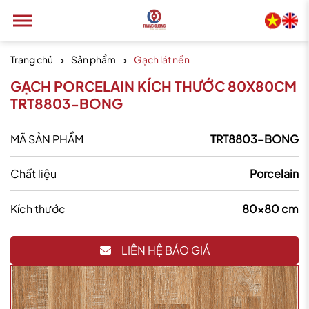
Trang chủ
Sản phẩm
Gạch lát nền
GẠCH PORCELAIN KÍCH THƯỚC 80X80CM
TRT8803-BONG
MÃ SẢN PHẨM
TRT8803-BONG
Chất liệu
Porcelain
Kích thước
80x80 cm
LIÊN HỆ BÁO GIÁ