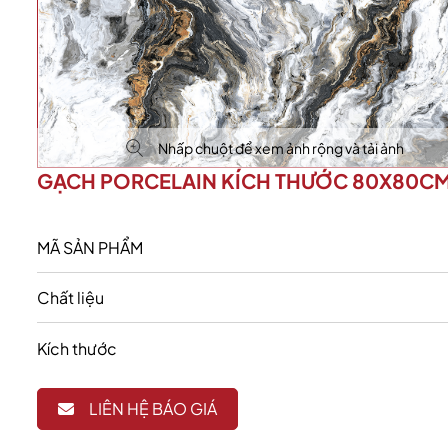
Nhấp chuột để xem ảnh rộng và tải ảnh
GẠCH PORCELAIN KÍCH THƯỚC 80X80C
MÃ SẢN PHẨM
Chất liệu
Kích thước
LIÊN HỆ BÁO GIÁ