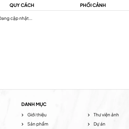
QUY CÁCH
PHỐI CẢNH
Đang cập nhật...
Prudential Việt Nam
Hệ thống the coffee
DANH MỤC
Giới thiệu
Thư viện ảnh
Sản phẩm
Dự án