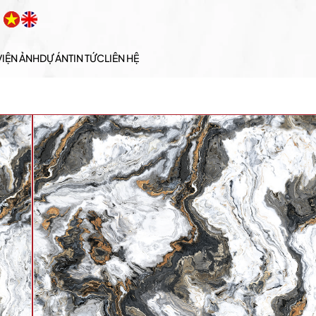
VIỆN ẢNH
DỰ ÁN
TIN TỨC
LIÊN HỆ