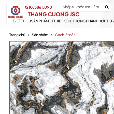
0210.3861.090
Hotline:
THANG CUONG JSC
GIỚI THIỆU
SẢN PHẨM
TỰ THIẾT KẾ
HỆ THỐNG PHÂN PHỐI
THƯ 
Trang chủ
Sản phẩm
Gạch lát nền