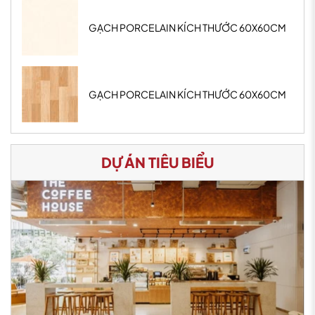
GẠCH PORCELAIN KÍCH THƯỚC 60X60CM
GẠCH PORCELAIN KÍCH THƯỚC 60X60CM
DỰ ÁN TIÊU BIỂU