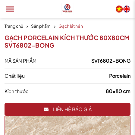
Trang chủ
Sản phẩm
Gạch lát nền
GẠCH PORCELAIN KÍCH THƯỚC 80X80CM
SVT6802-BONG
MÃ SẢN PHẨM
SVT6802-BONG
Chất liệu
Porcelain
Kích thước
80x80 cm
LIÊN HỆ BÁO GIÁ