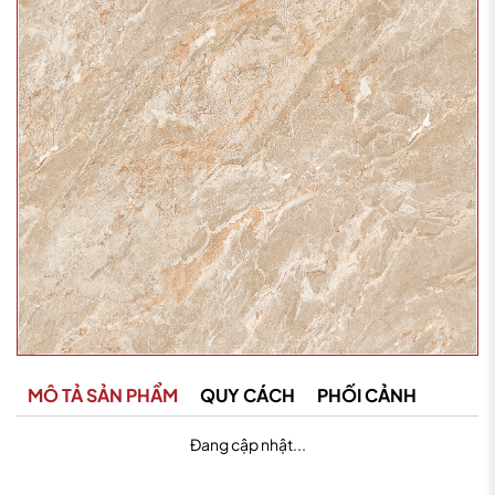
MÔ TẢ SẢN PHẨM
QUY CÁCH
PHỐI CẢNH
Đang cập nhật...