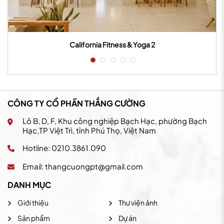
California Fitness & Yoga 2
CÔNG TY CỔ PHẦN THẮNG CƯỜNG
Lô B, D, F, Khu công nghiệp Bạch Hạc, phường Bạch
Hạc,TP Việt Trì, tỉnh Phú Thọ, Việt Nam
Hotline: 0210.3861.090
Email:
thangcuongpt@gmail.com
DANH MỤC
Giới thiệu
Thư viện ảnh
Sản phẩm
Dự án