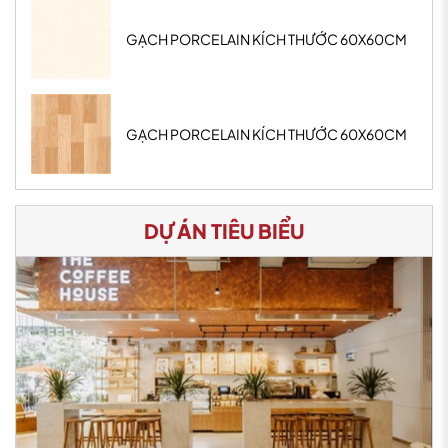
GẠCH PORCELAIN KÍCH THƯỚC 60X60CM
GẠCH PORCELAIN KÍCH THƯỚC 60X60CM
DỰ ÁN TIÊU BIỂU