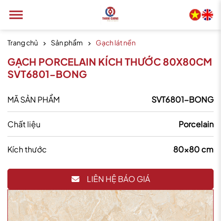
Trang chủ
Sản phẩm
Gạch lát nền
GẠCH PORCELAIN KÍCH THƯỚC 80X80CM
SVT6801-BONG
MÃ SẢN PHẨM
SVT6801-BONG
Chất liệu
Porcelain
Kích thước
80x80 cm
LIÊN HỆ BÁO GIÁ