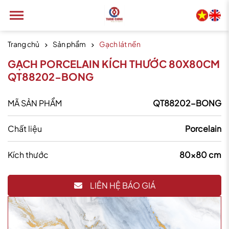
Trang chủ
Sản phẩm
Gạch lát nền
GẠCH PORCELAIN KÍCH THƯỚC 80X80CM
QT88202-BONG
MÃ SẢN PHẨM
QT88202-BONG
Chất liệu
Porcelain
Kích thước
80x80 cm
LIÊN HỆ BÁO GIÁ