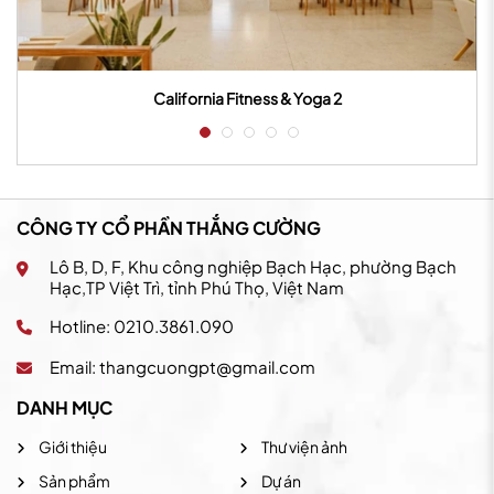
California Fitness & Yoga 2
CÔNG TY CỔ PHẦN THẮNG CƯỜNG
Lô B, D, F, Khu công nghiệp Bạch Hạc, phường Bạch
Hạc,TP Việt Trì, tỉnh Phú Thọ, Việt Nam
Hotline: 0210.3861.090
Email:
thangcuongpt@gmail.com
DANH MỤC
Giới thiệu
Thư viện ảnh
Sản phẩm
Dự án