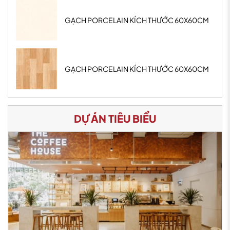
GẠCH PORCELAIN KÍCH THƯỚC 60X60CM
GẠCH PORCELAIN KÍCH THƯỚC 60X60CM
DỰ ÁN TIÊU BIỂU