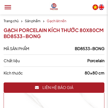
Trang chủ
Sản phẩm
Gạch lát nền
GẠCH PORCELAIN KÍCH THƯỚC 80X80CM
BD8533-BONG
MÃ SẢN PHẨM
BD8533-BONG
Chất liệu
Porcelain
Kích thước
80x80 cm
LIÊN HỆ BÁO GIÁ