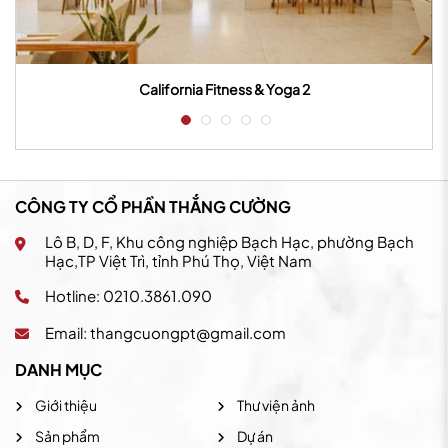
California Fitness & Yoga 2
CÔNG TY CỔ PHẦN THẮNG CƯỜNG
Lô B, D, F, Khu công nghiệp Bạch Hạc, phường Bạch
Hạc,TP Việt Trì, tỉnh Phú Thọ, Việt Nam
Hotline: 0210.3861.090
Email:
thangcuongpt@gmail.com
DANH MỤC
Giới thiệu
Thư viện ảnh
Sản phẩm
Dự án