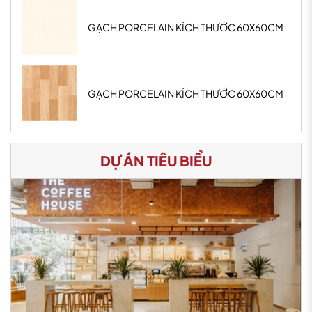
GẠCH PORCELAIN KÍCH THƯỚC 60X60CM
GẠCH PORCELAIN KÍCH THƯỚC 60X60CM
DỰ ÁN TIÊU BIỂU