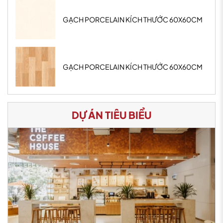
GẠCH PORCELAIN KÍCH THƯỚC 60X60CM
GẠCH PORCELAIN KÍCH THƯỚC 60X60CM
DỰ ÁN TIÊU BIỂU