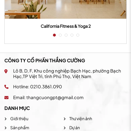
nia Fitness & Yoga 2
California F
CÔNG TY CỔ PHẦN THẮNG CƯỜNG
Lô B, D, F, Khu công nghiệp Bạch Hạc, phường Bạch
Hạc,TP Việt Trì, tỉnh Phú Thọ, Việt Nam
Hotline: 0210.3861.090
Email:
thangcuongpt@gmail.com
DANH MỤC
Giới thiệu
Thư viện ảnh
Sản phẩm
Dự án