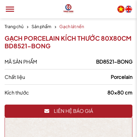
Trang chủ
Sản phẩm
Gạch lát nền
GẠCH PORCELAIN KÍCH THƯỚC 80X80CM
BD8521-BONG
MÃ SẢN PHẨM
BD8521-BONG
Chất liệu
Porcelain
Kích thước
80x80 cm
LIÊN HỆ BÁO GIÁ