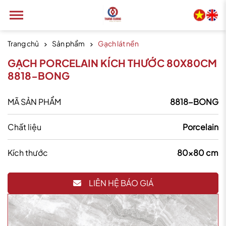
Trang chủ
Sản phẩm
Gạch lát nền
GẠCH PORCELAIN KÍCH THƯỚC 80X80CM
8818-BONG
MÃ SẢN PHẨM
8818-BONG
Chất liệu
Porcelain
Kích thước
80x80 cm
LIÊN HỆ BÁO GIÁ