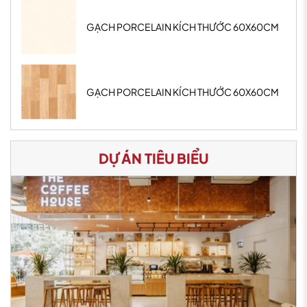
GẠCH PORCELAIN KÍCH THƯỚC 60X60CM
GẠCH PORCELAIN KÍCH THƯỚC 60X60CM
DỰ ÁN TIÊU BIỂU