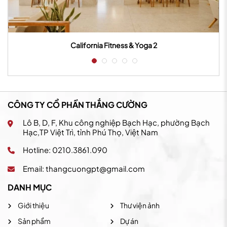
California Fitness & Yoga 2
CÔNG TY CỔ PHẦN THẮNG CƯỜNG
Lô B, D, F, Khu công nghiệp Bạch Hạc, phường Bạch
Hạc,TP Việt Trì, tỉnh Phú Thọ, Việt Nam
Hotline: 0210.3861.090
Email:
thangcuongpt@gmail.com
DANH MỤC
Giới thiệu
Thư viện ảnh
Sản phẩm
Dự án