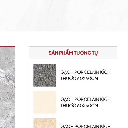
SẢN PHẨM TƯƠNG TỰ
GẠCH PORCELAIN KÍCH
THƯỚC 60X60CM
GẠCH PORCELAIN KÍCH
THƯỚC 60X60CM
GẠCH PORCELAIN KÍCH