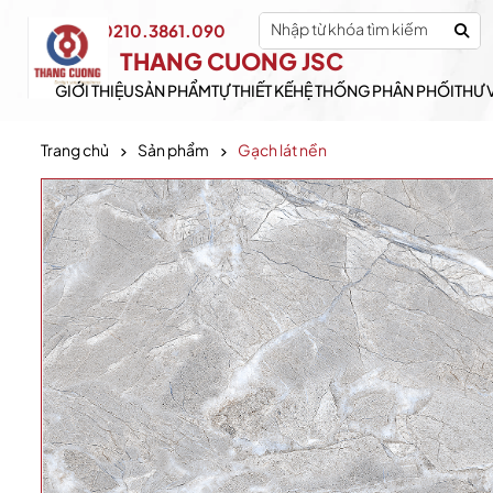
0210.3861.090
Hotline:
THANG CUONG JSC
GIỚI THIỆU
SẢN PHẨM
TỰ THIẾT KẾ
HỆ THỐNG PHÂN PHỐI
THƯ 
Trang chủ
Sản phẩm
Gạch lát nền