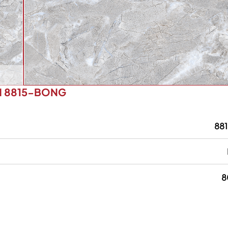
M 8815-BONG
88
8