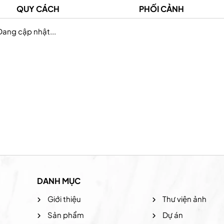
QUY CÁCH
PHỐI CẢNH
Đang cập nhật...
Prudential Việt Nam
Hệ thống the coffee
DANH MỤC
Giới thiệu
Thư viện ảnh
Sản phẩm
Dự án