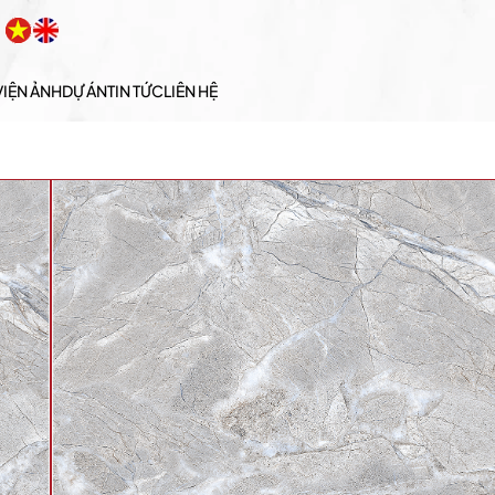
VIỆN ẢNH
DỰ ÁN
TIN TỨC
LIÊN HỆ