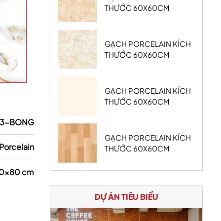
THƯỚC 60X60CM
GẠCH PORCELAIN KÍCH
THƯỚC 60X60CM
GẠCH PORCELAIN KÍCH
THƯỚC 60X60CM
13-BONG
GẠCH PORCELAIN KÍCH
Porcelain
THƯỚC 60X60CM
0x80 cm
DỰ ÁN TIÊU BIỂU