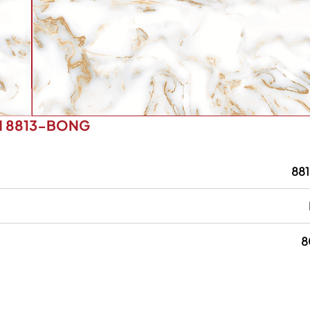
M 8813-BONG
88
8