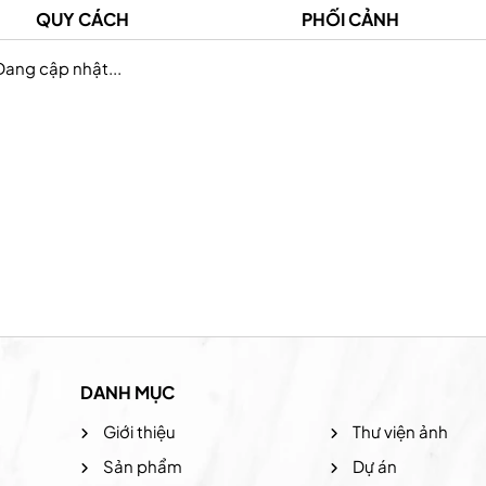
QUY CÁCH
PHỐI CẢNH
Đang cập nhật...
Prudential Việt Nam
Hệ thống the coffee
DANH MỤC
Giới thiệu
Thư viện ảnh
Sản phẩm
Dự án