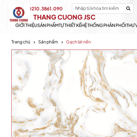
0210.3861.090
Hotline:
THANG CUONG JSC
GIỚI THIỆU
SẢN PHẨM
TỰ THIẾT KẾ
HỆ THỐNG PHÂN PHỐI
THƯ 
Trang chủ
Sản phẩm
Gạch lát nền