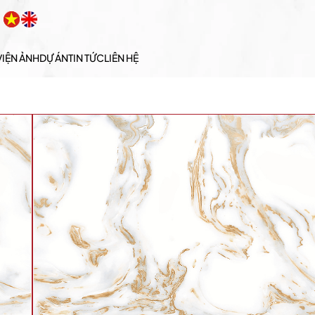
VIỆN ẢNH
DỰ ÁN
TIN TỨC
LIÊN HỆ