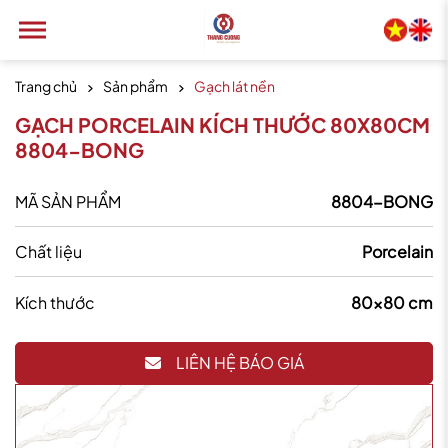
Trang chủ
Sản phẩm
Gạch lát nền
GẠCH PORCELAIN KÍCH THƯỚC 80X80CM
8804-BONG
MÃ SẢN PHẨM
8804-BONG
Chất liệu
Porcelain
Kích thước
80x80 cm
LIÊN HỆ BÁO GIÁ