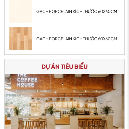
GẠCH PORCELAIN KÍCH THƯỚC 60X60CM
GẠCH PORCELAIN KÍCH THƯỚC 60X60CM
DỰ ÁN TIÊU BIỂU