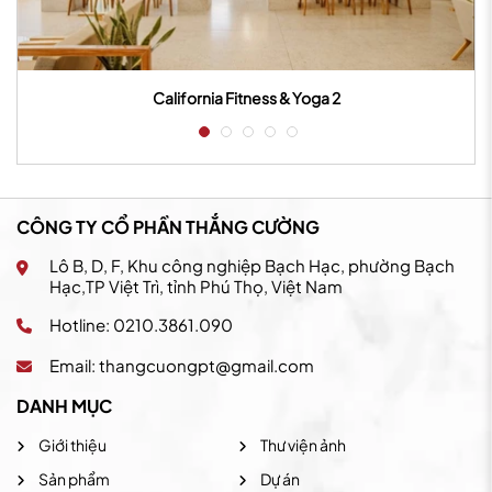
California Fitness & Yoga 2
CÔNG TY CỔ PHẦN THẮNG CƯỜNG
Lô B, D, F, Khu công nghiệp Bạch Hạc, phường Bạch
Hạc,TP Việt Trì, tỉnh Phú Thọ, Việt Nam
Hotline: 0210.3861.090
Email:
thangcuongpt@gmail.com
DANH MỤC
Giới thiệu
Thư viện ảnh
Sản phẩm
Dự án