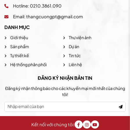
Hotline: 0210.3861.090
Email:
thangcuongpt@gmail.com
DANH MỤC
Giới thiệu
Thư viện ảnh
Sản phẩm
Dự án
Tự thiết kế
Tin tức
Hệ thống phân phối
Liên hệ
ĐĂNG KÝ NHẬN BẢN TIN
Đăng ký nhận thông báo cho các khuyến mại mới nhất của chúng
tôi!
Kết nối với chúng tôi: