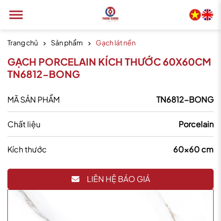
Trang chủ
Sản phẩm
Gạch lát nền
GẠCH PORCELAIN KÍCH THƯỚC 60X60CM
TN6812-BONG
MÃ SẢN PHẨM
TN6812-BONG
Chất liệu
Porcelain
Kích thước
60x60 cm
LIÊN HỆ BÁO GIÁ