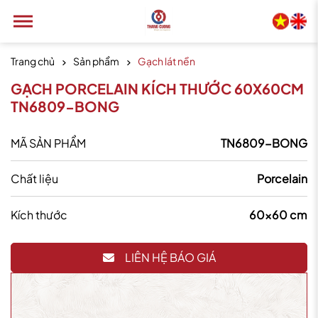
Trang chủ
Sản phẩm
Gạch lát nền
GẠCH PORCELAIN KÍCH THƯỚC 60X60CM
TN6809-BONG
MÃ SẢN PHẨM
TN6809-BONG
Chất liệu
Porcelain
Kích thước
60x60 cm
LIÊN HỆ BÁO GIÁ