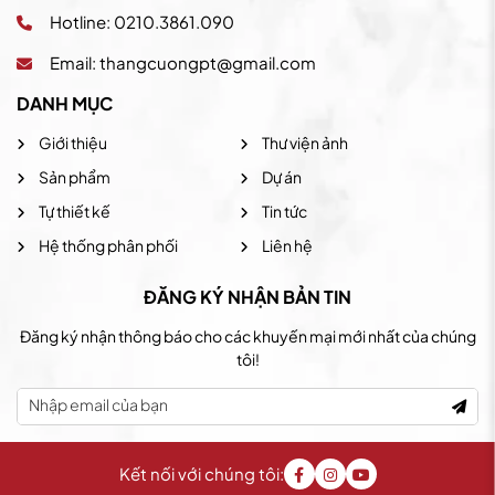
Hotline: 0210.3861.090
Email:
thangcuongpt@gmail.com
DANH MỤC
Giới thiệu
Thư viện ảnh
Sản phẩm
Dự án
Tự thiết kế
Tin tức
Hệ thống phân phối
Liên hệ
ĐĂNG KÝ NHẬN BẢN TIN
Đăng ký nhận thông báo cho các khuyến mại mới nhất của chúng
tôi!
Kết nối với chúng tôi: