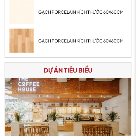
GẠCH PORCELAIN KÍCH THƯỚC 60X60CM
GẠCH PORCELAIN KÍCH THƯỚC 60X60CM
DỰ ÁN TIÊU BIỂU