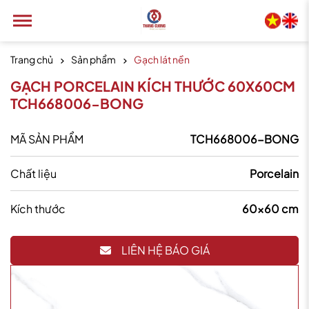
Trang chủ
Sản phẩm
Gạch lát nền
GẠCH PORCELAIN KÍCH THƯỚC 60X60CM
TCH668006-BONG
MÃ SẢN PHẨM
TCH668006-BONG
Chất liệu
Porcelain
Kích thước
60x60 cm
LIÊN HỆ BÁO GIÁ