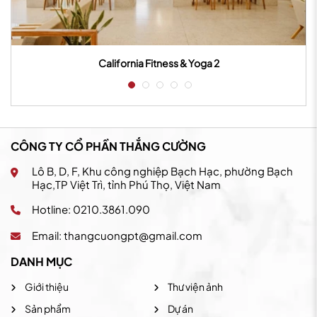
California Fitness & Yoga 2
CÔNG TY CỔ PHẦN THẮNG CƯỜNG
Lô B, D, F, Khu công nghiệp Bạch Hạc, phường Bạch
Hạc,TP Việt Trì, tỉnh Phú Thọ, Việt Nam
Hotline: 0210.3861.090
Email:
thangcuongpt@gmail.com
DANH MỤC
Giới thiệu
Thư viện ảnh
Sản phẩm
Dự án