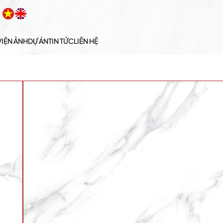
VIỆN ẢNH
DỰ ÁN
TIN TỨC
LIÊN HỆ