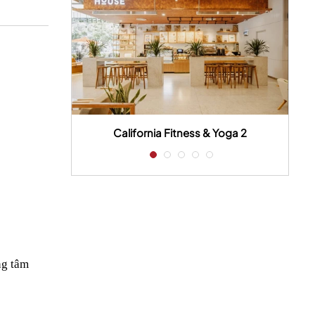
 house
California Fitness & Yoga 2
.
ng tâm