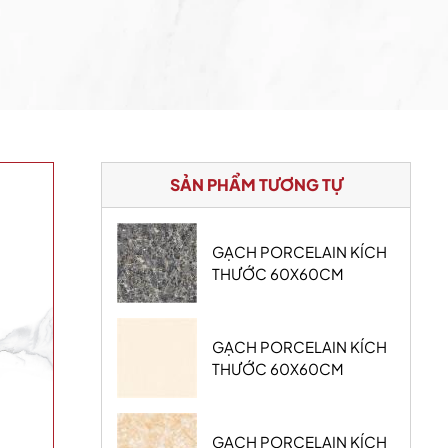
SẢN PHẨM TƯƠNG TỰ
GẠCH PORCELAIN KÍCH
THƯỚC 60X60CM
GẠCH PORCELAIN KÍCH
THƯỚC 60X60CM
GẠCH PORCELAIN KÍCH