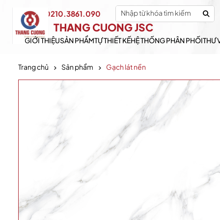
0210.3861.090
Hotline:
THANG CUONG JSC
GIỚI THIỆU
SẢN PHẨM
TỰ THIẾT KẾ
HỆ THỐNG PHÂN PHỐI
THƯ 
Trang chủ
Sản phẩm
Gạch lát nền