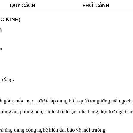
QUY CÁCH
PHỐI CẢNH
G KÍNH)
h
ao
Prudential Việt Nam
Hệ thống the coffee
trường.
tối giản, mộc mạc…được áp dụng hiệu quả trong từng mẫu gạch
phòng ăn, phòng bếp, sảnh khách sạn, nhà hàng, hội trường, tru
và ứng dụng công nghệ hiện đại bảo vệ môi trường