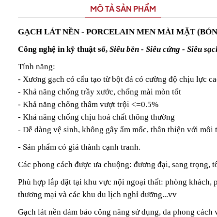
MÔ TẢ SẢN PHẨM
GẠCH LÁT NỀN - PORCELAIN MEN MÀI MẶT (BÓN
Công nghệ in kỹ thuật số,
Siêu bền - Siêu cứng - Siêu sạc
Tính năng:
- Xương gạch có cấu tạo từ bột đá có cường độ chịu lực c
California Fitness & Yoga
- Khả năng chống trầy xước, chống mài mòn tốt
- Khả năng chống thấm vượt trội <=0.5%
- Khả năng chống chịu hoá chất thông thường
- Dễ dàng vệ sinh, không gây ẩm mốc, thân thiện với môi 
- Sản phẩm có giá thành cạnh tranh.
Các phong cách được ưa chuộng: đương đại, sang trọng, 
Phù hợp lắp đặt tại khu vực nội ngoại thất: phòng khách, 
thương mại và các khu du lịch nghỉ dưỡng...vv
Gạch lát nền đảm bảo công năng sử dụng, đa phong cách 