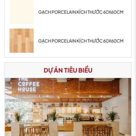
GẠCH PORCELAIN KÍCH THƯỚC 60X60CM
GẠCH PORCELAIN KÍCH THƯỚC 60X60CM
DỰ ÁN TIÊU BIỂU