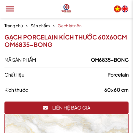
Trang chủ
Sản phẩm
Gạch lát nền
GẠCH PORCELAIN KÍCH THƯỚC 60X60CM
OM6835-BONG
MÃ SẢN PHẨM
OM6835-BONG
Chất liệu
Porcelain
Kích thước
60x60 cm
LIÊN HỆ BÁO GIÁ