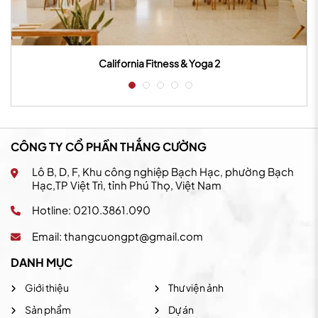
California Fitness & Yoga 2
CÔNG TY CỔ PHẦN THẮNG CƯỜNG
Lô B, D, F, Khu công nghiệp Bạch Hạc, phường Bạch
Hạc,TP Việt Trì, tỉnh Phú Thọ, Việt Nam
Hotline: 0210.3861.090
Email:
thangcuongpt@gmail.com
DANH MỤC
Giới thiệu
Thư viện ảnh
Sản phẩm
Dự án