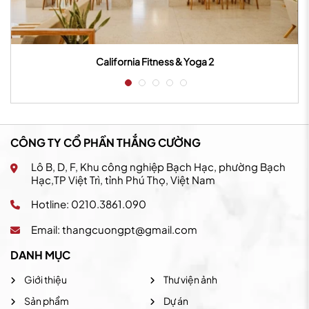
California Fitness & Yoga 2
CÔNG TY CỔ PHẦN THẮNG CƯỜNG
Lô B, D, F, Khu công nghiệp Bạch Hạc, phường Bạch
Hạc,TP Việt Trì, tỉnh Phú Thọ, Việt Nam
Hotline: 0210.3861.090
Email:
thangcuongpt@gmail.com
DANH MỤC
Giới thiệu
Thư viện ảnh
Sản phẩm
Dự án