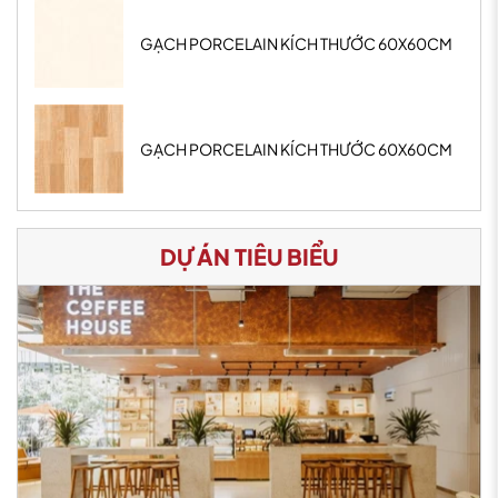
GẠCH PORCELAIN KÍCH THƯỚC 60X60CM
GẠCH PORCELAIN KÍCH THƯỚC 60X60CM
DỰ ÁN TIÊU BIỂU