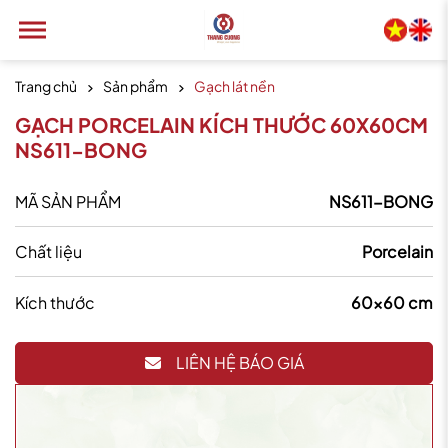
Trang chủ
Sản phẩm
Gạch lát nền
GẠCH PORCELAIN KÍCH THƯỚC 60X60CM
NS611-BONG
MÃ SẢN PHẨM
NS611-BONG
Chất liệu
Porcelain
Kích thước
60x60 cm
LIÊN HỆ BÁO GIÁ