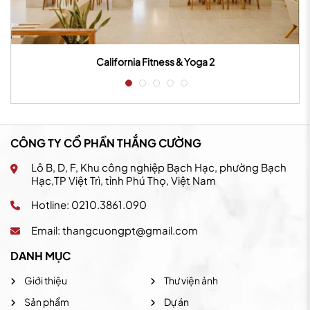
California Fitness & Yoga 2
CÔNG TY CỔ PHẦN THẮNG CƯỜNG
Lô B, D, F, Khu công nghiệp Bạch Hạc, phường Bạch
Hạc,TP Việt Trì, tỉnh Phú Thọ, Việt Nam
Hotline: 0210.3861.090
Email:
thangcuongpt@gmail.com
DANH MỤC
Giới thiệu
Thư viện ảnh
Sản phẩm
Dự án