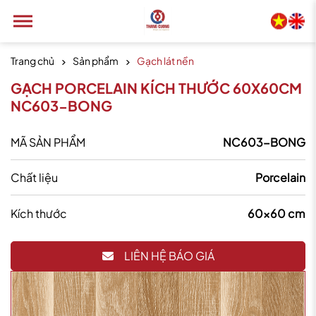
Trang chủ
Sản phẩm
Gạch lát nền
GẠCH PORCELAIN KÍCH THƯỚC 60X60CM
NC603-BONG
MÃ SẢN PHẨM
NC603-BONG
Chất liệu
Porcelain
Kích thước
60x60 cm
LIÊN HỆ BÁO GIÁ