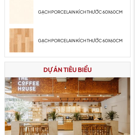
GẠCH PORCELAIN KÍCH THƯỚC 60X60CM
GẠCH PORCELAIN KÍCH THƯỚC 60X60CM
DỰ ÁN TIÊU BIỂU