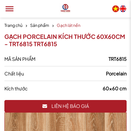
Trang chủ
Sản phẩm
Gạch lát nền
GẠCH PORCELAIN KÍCH THƯỚC 60X60CM
- TRT6815 TRT6815
MÃ SẢN PHẨM
TRT6815
Chất liệu
Porcelain
Kích thước
60x60 cm
LIÊN HỆ BÁO GIÁ