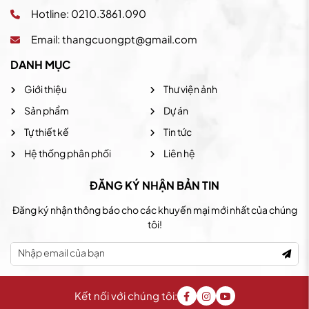
Hotline: 0210.3861.090
Email:
thangcuongpt@gmail.com
DANH MỤC
Giới thiệu
Thư viện ảnh
Sản phẩm
Dự án
Tự thiết kế
Tin tức
Hệ thống phân phối
Liên hệ
ĐĂNG KÝ NHẬN BẢN TIN
Đăng ký nhận thông báo cho các khuyến mại mới nhất của chúng
tôi!
Kết nối với chúng tôi: