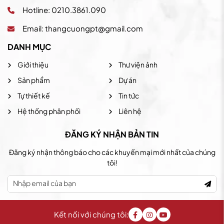
Hotline: 0210.3861.090
Email:
thangcuongpt@gmail.com
DANH MỤC
Giới thiệu
Thư viện ảnh
Sản phẩm
Dự án
Tự thiết kế
Tin tức
Hệ thống phân phối
Liên hệ
ĐĂNG KÝ NHẬN BẢN TIN
Đăng ký nhận thông báo cho các khuyến mại mới nhất của chúng
tôi!
Kết nối với chúng tôi: