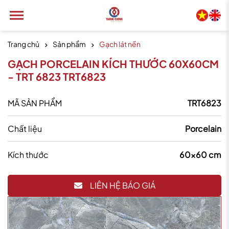
Trang chủ
Sản phẩm
Gạch lát nền
GẠCH PORCELAIN KÍCH THƯỚC 60X60CM
- TRT 6823 TRT6823
MÃ SẢN PHẨM
TRT6823
Chất liệu
Porcelain
Kích thước
60x60 cm
LIÊN HỆ BÁO GIÁ