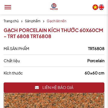
Trang chủ
Sản phẩm
Gạch lát nền
GẠCH PORCELAIN KÍCH THƯỚC 60X60CM
- TRT 6808 TRT6808
MÃ SẢN PHẨM
TRT6808
Chất liệu
Porcelain
Kích thước
60x60 cm
LIÊN HỆ BÁO GIÁ