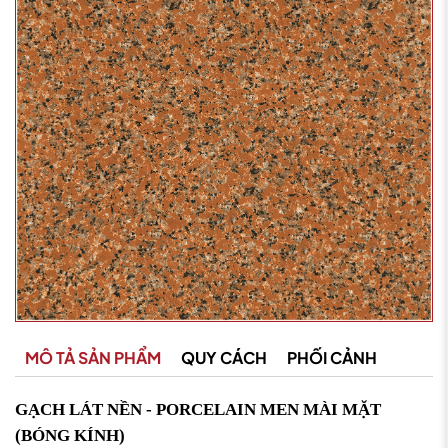
MÔ TẢ SẢN PHẨM
QUY CÁCH
PHỐI CẢNH
GẠCH LÁT NỀN - PORCELAIN MEN MÀI MẶT
(BÓNG KÍNH)