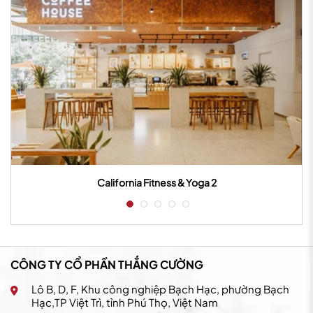
ess & Yoga 2
California Fitness &
CÔNG TY CỔ PHẦN THẮNG CƯỜNG
Lô B, D, F, Khu công nghiệp Bạch Hạc, phường Bạch
Hạc,TP Việt Trì, tỉnh Phú Thọ, Việt Nam