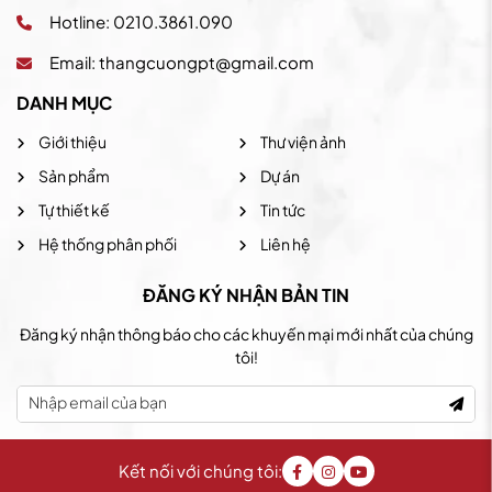
Hotline: 0210.3861.090
Email:
thangcuongpt@gmail.com
DANH MỤC
Giới thiệu
Thư viện ảnh
Sản phẩm
Dự án
Tự thiết kế
Tin tức
Hệ thống phân phối
Liên hệ
ĐĂNG KÝ NHẬN BẢN TIN
Đăng ký nhận thông báo cho các khuyến mại mới nhất của chúng
tôi!
Kết nối với chúng tôi: