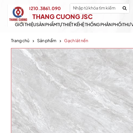
0210.3861.090
Hotline:
THANG CUONG JSC
GIỚI THIỆU
SẢN PHẨM
TỰ THIẾT KẾ
HỆ THỐNG PHÂN PHỐI
THƯ 
Trang chủ
Sản phẩm
Gạch lát nền