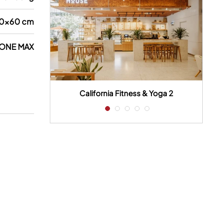
0x60 cm
ONE MAX
 house
California Fitness & Yoga 2