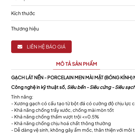
Kích thước
Thương hiệu
LIÊN HỆ BÁO GIÁ
California Fitness & Yoga
MÔ TẢ SẢN PHẨM
GẠCH LÁT NỀN - PORCELAIN MEN MÀI MẶT (BÓNG KÍNH) 
Công nghệ in kỹ thuật số,
Siêu bền - Siêu cứng - Siêu sạc
Tính năng:
- Xương gạch có cấu tạo từ bột đá có cường độ chịu lực 
- Khả năng chống trầy xước, chống mài mòn tốt
- Khả năng chống thấm vượt trội <=0.5%
- Khả năng chống chịu hoá chất thông thường
- Dễ dàng vệ sinh, không gây ẩm mốc, thân thiện với môi 