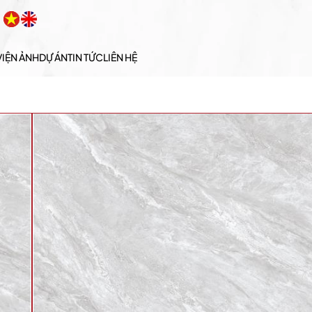
VIỆN ẢNH
DỰ ÁN
TIN TỨC
LIÊN HỆ