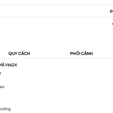
6
Prudential Việt Nam
Hệ thống the coffee
QUY CÁCH
PHỐI CẢNH
MÃ V6624
h
cao
trường.