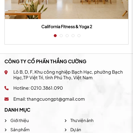
California Fitness & Yoga 2
CÔNG TY CỔ PHẦN THẮNG CƯỜNG
Lô B, D, F, Khu công nghiệp Bạch Hạc, phường Bạch
Hạc,TP Việt Trì, tỉnh Phú Thọ, Việt Nam
Hotline: 0210.3861.090
Email:
thangcuongpt@gmail.com
DANH MỤC
Giới thiệu
Thư viện ảnh
Sản phẩm
Dự án