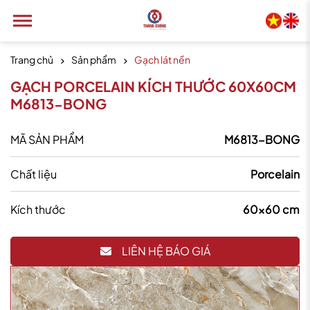
Trang chủ
Sản phẩm
Gạch lát nền
GẠCH PORCELAIN KÍCH THƯỚC 60X60CM
M6813-BONG
MÃ SẢN PHẨM
M6813-BONG
Chất liệu
Porcelain
Kích thước
60x60 cm
LIÊN HỆ BÁO GIÁ