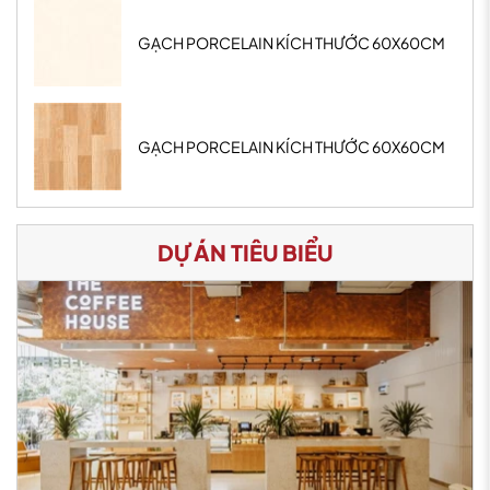
GẠCH PORCELAIN KÍCH THƯỚC 60X60CM
GẠCH PORCELAIN KÍCH THƯỚC 60X60CM
DỰ ÁN TIÊU BIỂU