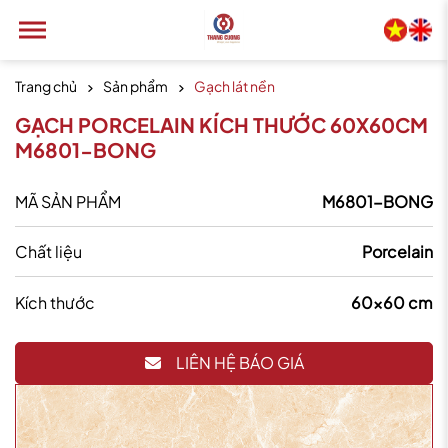
Trang chủ
Sản phẩm
Gạch lát nền
GẠCH PORCELAIN KÍCH THƯỚC 60X60CM
M6801-BONG
MÃ SẢN PHẨM
M6801-BONG
Chất liệu
Porcelain
Kích thước
60x60 cm
LIÊN HỆ BÁO GIÁ