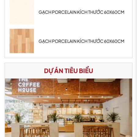
GẠCH PORCELAIN KÍCH THƯỚC 60X60CM
GẠCH PORCELAIN KÍCH THƯỚC 60X60CM
DỰ ÁN TIÊU BIỂU