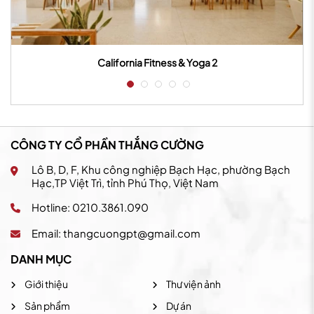
California Fitness & Yoga 2
CÔNG TY CỔ PHẦN THẮNG CƯỜNG
Lô B, D, F, Khu công nghiệp Bạch Hạc, phường Bạch
Hạc,TP Việt Trì, tỉnh Phú Thọ, Việt Nam
Hotline: 0210.3861.090
Email:
thangcuongpt@gmail.com
DANH MỤC
Giới thiệu
Thư viện ảnh
Sản phẩm
Dự án