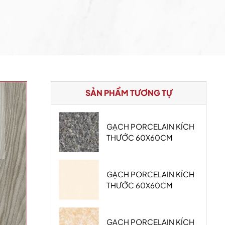
SẢN PHẨM TƯƠNG TỰ
GẠCH PORCELAIN KÍCH
THƯỚC 60X60CM
GẠCH PORCELAIN KÍCH
THƯỚC 60X60CM
GẠCH PORCELAIN KÍCH