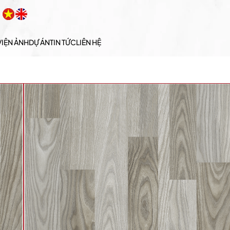
VIỆN ẢNH
DỰ ÁN
TIN TỨC
LIÊN HỆ