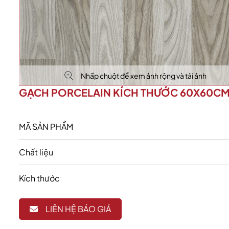
Nhấp chuột để xem ảnh rộng và tải ảnh
GẠCH PORCELAIN KÍCH THƯỚC 60X60C
MÃ SẢN PHẨM
Chất liệu
Kích thước
LIÊN HỆ BÁO GIÁ