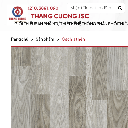
0210.3861.090
Hotline:
THANG CUONG JSC
GIỚI THIỆU
SẢN PHẨM
TỰ THIẾT KẾ
HỆ THỐNG PHÂN PHỐI
THƯ 
Trang chủ
Sản phẩm
Gạch lát nền