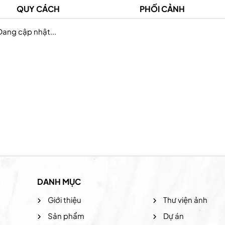
QUY CÁCH
PHỐI CẢNH
Đang cập nhật...
Prudential Việt Nam
Hệ thống the coffee
DANH MỤC
Giới thiệu
Thư viện ảnh
Sản phẩm
Dự án