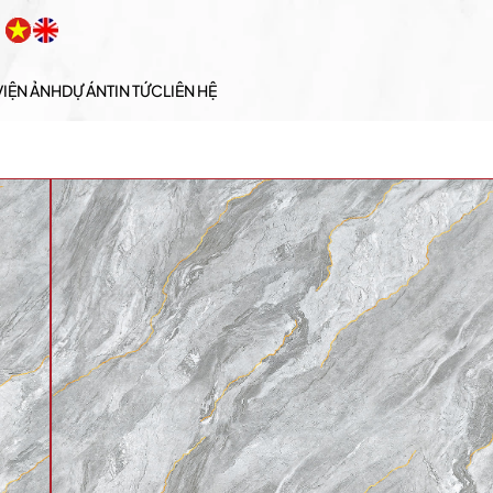
VIỆN ẢNH
DỰ ÁN
TIN TỨC
LIÊN HỆ