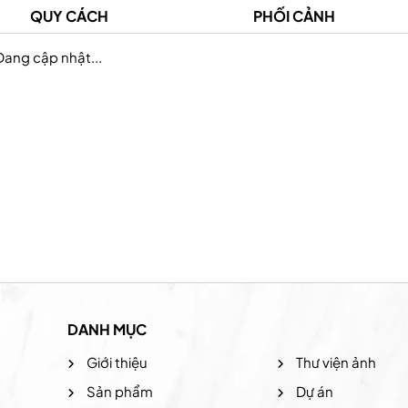
QUY CÁCH
PHỐI CẢNH
Đang cập nhật...
Prudential Việt Nam
Hệ thống the coffee
DANH MỤC
Giới thiệu
Thư viện ảnh
Sản phẩm
Dự án