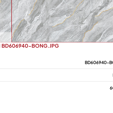
M BD606940-BONG.JPG
BD606940-B
6