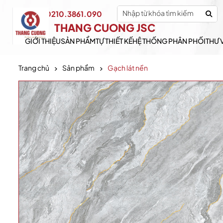
0210.3861.090
Hotline:
THANG CUONG JSC
GIỚI THIỆU
SẢN PHẨM
TỰ THIẾT KẾ
HỆ THỐNG PHÂN PHỐI
THƯ 
Trang chủ
Sản phẩm
Gạch lát nền