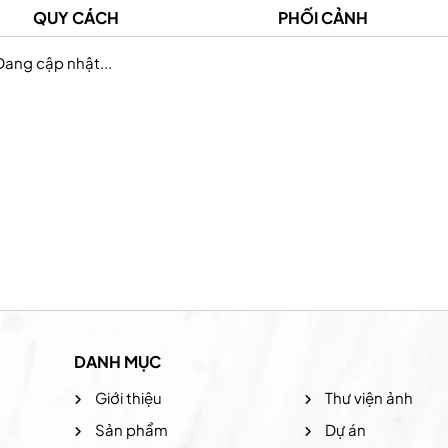
QUY CÁCH
PHỐI CẢNH
Đang cập nhật...
Prudential Việt Nam
Hệ thống the coffee
DANH MỤC
Giới thiệu
Thư viện ảnh
Sản phẩm
Dự án