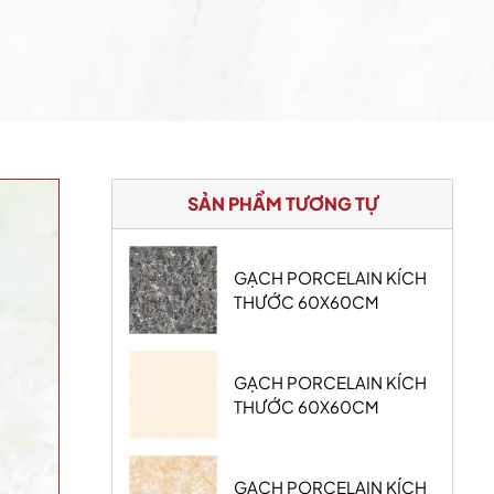
SẢN PHẨM TƯƠNG TỰ
GẠCH PORCELAIN KÍCH
THƯỚC 60X60CM
GẠCH PORCELAIN KÍCH
THƯỚC 60X60CM
GẠCH PORCELAIN KÍCH