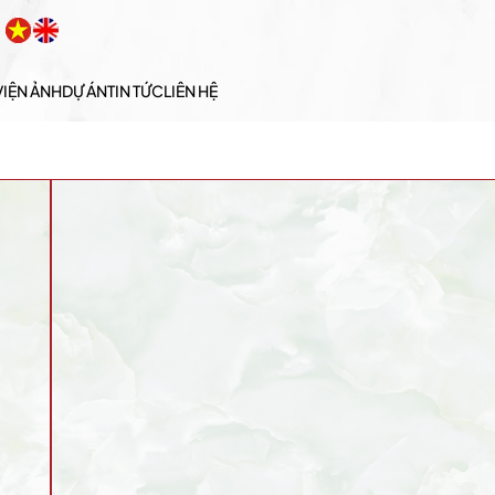
VIỆN ẢNH
DỰ ÁN
TIN TỨC
LIÊN HỆ