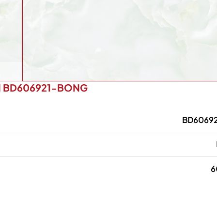
M BD606921-BONG
BD6069
6