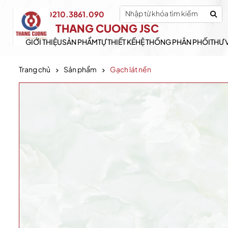
0210.3861.090
Hotline:
THANG CUONG JSC
GIỚI THIỆU
SẢN PHẨM
TỰ THIẾT KẾ
HỆ THỐNG PHÂN PHỐI
THƯ 
Trang chủ
Sản phẩm
Gạch lát nền