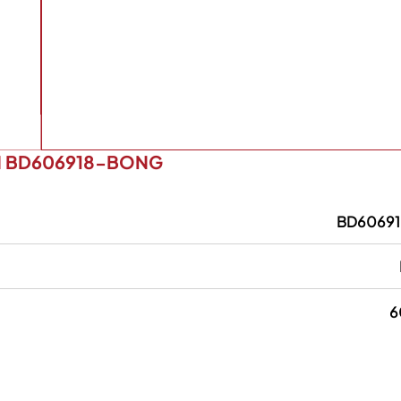
M BD606918-BONG
BD6069
6