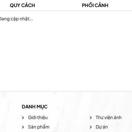
QUY CÁCH
PHỐI CẢNH
Đang cập nhật...
California Fitness & Yoga
Prudential Việt 
DANH MỤC
Giới thiệu
Thư viện ảnh
Sản phẩm
Dự án