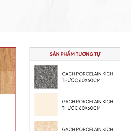
SẢN PHẨM TƯƠNG TỰ
GẠCH PORCELAIN KÍCH
THƯỚC 60X60CM
GẠCH PORCELAIN KÍCH
THƯỚC 60X60CM
GẠCH PORCELAIN KÍCH