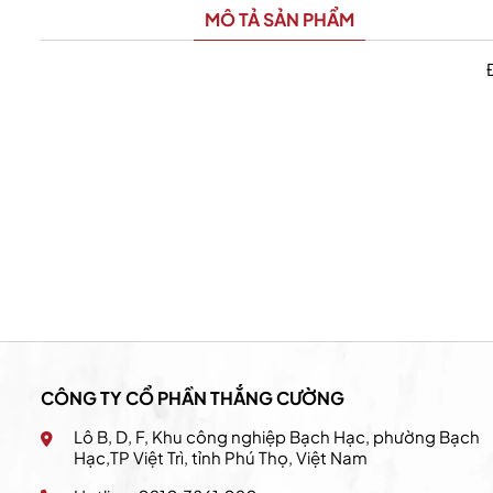
MÔ TẢ SẢN PHẨM
a 2
California Fitness & Yoga 3
CÔNG TY CỔ PHẦN THẮNG CƯỜNG
Lô B, D, F, Khu công nghiệp Bạch Hạc, phường Bạch
Hạc,TP Việt Trì, tỉnh Phú Thọ, Việt Nam