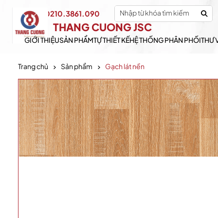
0210.3861.090
Hotline:
THANG CUONG JSC
GIỚI THIỆU
SẢN PHẨM
TỰ THIẾT KẾ
HỆ THỐNG PHÂN PHỐI
THƯ 
Trang chủ
Sản phẩm
Gạch lát nền