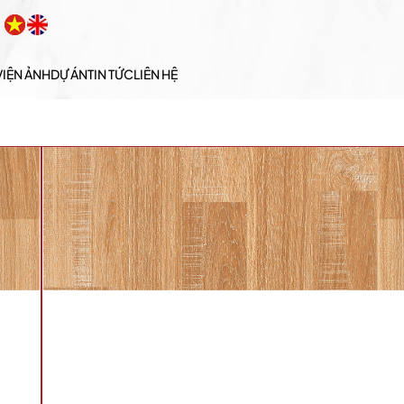
VIỆN ẢNH
DỰ ÁN
TIN TỨC
LIÊN HỆ