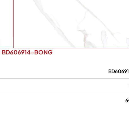
M BD606914-BONG
BD6069
6