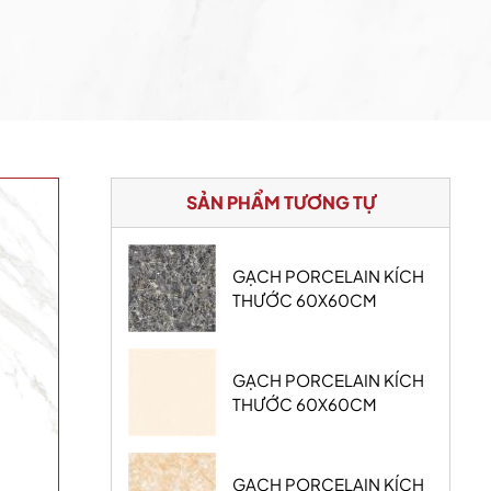
SẢN PHẨM TƯƠNG TỰ
GẠCH PORCELAIN KÍCH
THƯỚC 60X60CM
GẠCH PORCELAIN KÍCH
THƯỚC 60X60CM
GẠCH PORCELAIN KÍCH