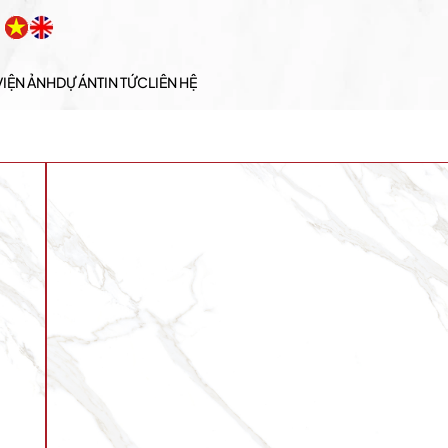
VIỆN ẢNH
DỰ ÁN
TIN TỨC
LIÊN HỆ