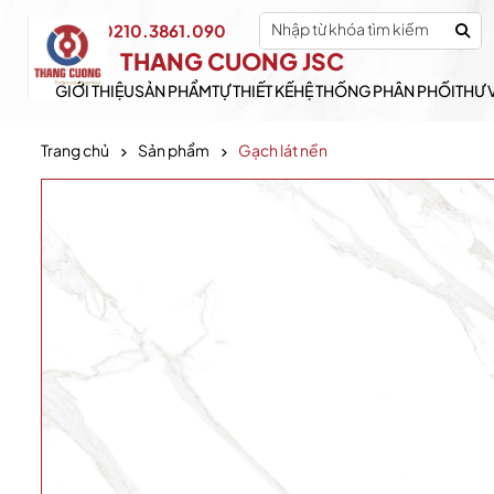
0210.3861.090
Hotline:
THANG CUONG JSC
GIỚI THIỆU
SẢN PHẨM
TỰ THIẾT KẾ
HỆ THỐNG PHÂN PHỐI
THƯ 
Trang chủ
Sản phẩm
Gạch lát nền