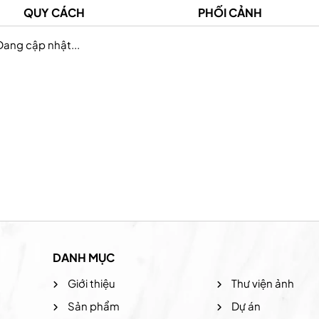
QUY CÁCH
PHỐI CẢNH
Đang cập nhật...
Prudential Việt Nam
Hệ thống the coffee
DANH MỤC
Giới thiệu
Thư viện ảnh
Sản phẩm
Dự án