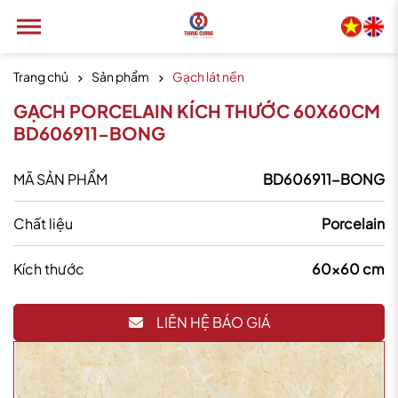
Trang chủ
Sản phẩm
Gạch lát nền
GẠCH PORCELAIN KÍCH THƯỚC 60X60CM
BD606911-BONG
MÃ SẢN PHẨM
BD606911-BONG
Chất liệu
Porcelain
Kích thước
60x60 cm
LIÊN HỆ BÁO GIÁ