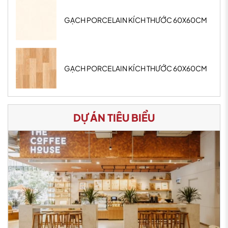
GẠCH PORCELAIN KÍCH THƯỚC 60X60CM
GẠCH PORCELAIN KÍCH THƯỚC 60X60CM
DỰ ÁN TIÊU BIỂU