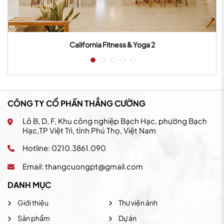
California Fitness & Yoga 2
CÔNG TY CỔ PHẦN THẮNG CƯỜNG
Lô B, D, F, Khu công nghiệp Bạch Hạc, phường Bạch
Hạc,TP Việt Trì, tỉnh Phú Thọ, Việt Nam
Hotline: 0210.3861.090
Email:
thangcuongpt@gmail.com
DANH MỤC
Giới thiệu
Thư viện ảnh
Sản phẩm
Dự án