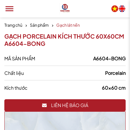
Trang chủ
Sản phẩm
Gạch lát nền
GẠCH PORCELAIN KÍCH THƯỚC 60X60CM
A6604-BONG
MÃ SẢN PHẨM
A6604-BONG
Chất liệu
Porcelain
Kích thước
60x60 cm
LIÊN HỆ BÁO GIÁ