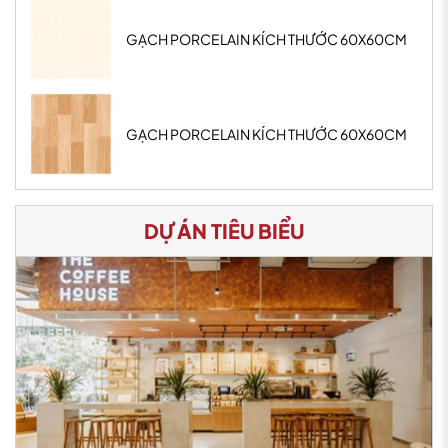
GẠCH PORCELAIN KÍCH THƯỚC 60X60CM
GẠCH PORCELAIN KÍCH THƯỚC 60X60CM
DỰ ÁN TIÊU BIỂU