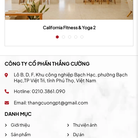
California Fitness & Yoga 2
CÔNG TY CỔ PHẦN THẮNG CƯỜNG
Lô B, D, F, Khu công nghiệp Bạch Hạc, phường Bạch
Hạc,TP Việt Trì, tỉnh Phú Thọ, Việt Nam
Hotline: 0210.3861.090
Email:
thangcuongpt@gmail.com
DANH MỤC
Giới thiệu
Thư viện ảnh
Sản phẩm
Dự án