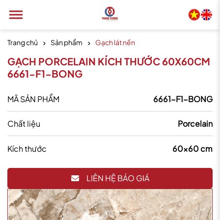
Trang chủ
Sản phẩm
Gạch lát nền
GẠCH PORCELAIN KÍCH THƯỚC 60X60CM
6661-F1-BONG
MÃ SẢN PHẨM
6661-F1-BONG
Chất liệu
Porcelain
Kích thước
60x60 cm
LIÊN HỆ BÁO GIÁ