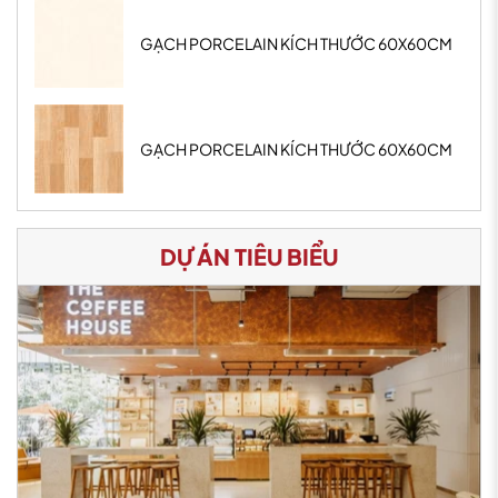
GẠCH PORCELAIN KÍCH THƯỚC 60X60CM
GẠCH PORCELAIN KÍCH THƯỚC 60X60CM
DỰ ÁN TIÊU BIỂU