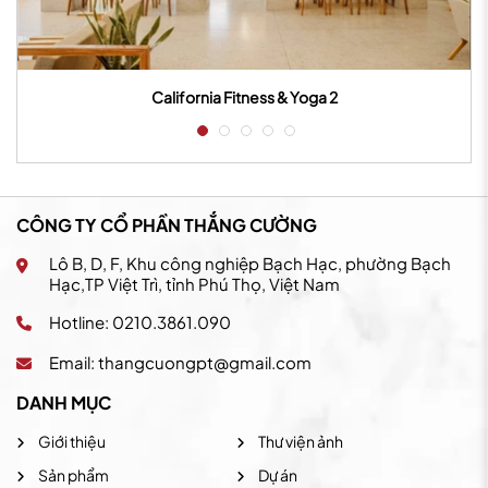
California Fitness & Yoga 2
CÔNG TY CỔ PHẦN THẮNG CƯỜNG
Lô B, D, F, Khu công nghiệp Bạch Hạc, phường Bạch
Hạc,TP Việt Trì, tỉnh Phú Thọ, Việt Nam
Hotline: 0210.3861.090
Email:
thangcuongpt@gmail.com
DANH MỤC
Giới thiệu
Thư viện ảnh
Sản phẩm
Dự án