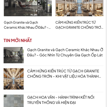
Gạch Granite và Gạch
CẢM HỨNG KIẾN TRÚC TỪ
Ceramic Khác Nhau Ở Đâu? –
GẠCH GRANITE CHỐNG TRƠN
Góc Nhìn Từ Chuyên Gia Gạch
– KHI VẬT LIỆU HÓA THÀNH
Ốp Lát
TRẢI NGHIỆM
TIN MỚI NHẤT
Gạch Granite và Gạch Ceramic Khác Nhau Ở
Đâu? – Góc Nhìn Từ Chuyên Gia Gạch Ốp Lát
CẢM HỨNG KIẾN TRÚC TỪ GẠCH GRANITE
CHỐNG TRƠN – KHI VẬT LIỆU HÓA THÀNH
TRẢI NGHIỆM
GẠCH HOA VĂN – HÀNH TRÌNH KẾT NỐI
TRUYỀN THỐNG VÀ HIỆN ĐẠI