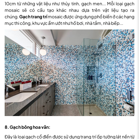
10cm từ những vật liệu như thủy tinh, gạch men... Mỗi loại gạch
mosaic sẽ có cấu tạo khác nhau dựa trên vật liệu tạo ra
chúng.
Gạch trang trí
mosaic được ứng dụng phổ biến ở các hạng
mục thi công, khu vực ẩm ướt như hồ bơi, nhà tắm, nhà bếp...
8. Gạch bông hoa văn:
Đây là loại gạch cổ điển được sử dụng trang trí ốp tường lát nền từ