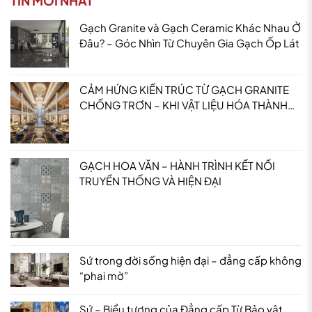
TIN MỚI NHẤT
Gạch Granite và Gạch Ceramic Khác Nhau Ở
Đâu? – Góc Nhìn Từ Chuyên Gia Gạch Ốp Lát
CẢM HỨNG KIẾN TRÚC TỪ GẠCH GRANITE
CHỐNG TRƠN – KHI VẬT LIỆU HÓA THÀNH
TRẢI NGHIỆM
GẠCH HOA VĂN – HÀNH TRÌNH KẾT NỐI
TRUYỀN THỐNG VÀ HIỆN ĐẠI
Sứ trong đời sống hiện đại – đẳng cấp không
“phai mờ”
Sứ – Biểu tượng của Đẳng cấp Từ Bảo vật