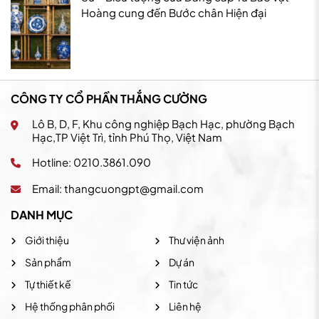
Hoàng cung đến Bước chân Hiện đại
CÔNG TY CỔ PHẦN THẮNG CƯỜNG
Lô B, D, F, Khu công nghiệp Bạch Hạc, phường Bạch
Hạc,TP Việt Trì, tỉnh Phú Thọ, Việt Nam
Hotline: 0210.3861.090
Email:
thangcuongpt@gmail.com
DANH MỤC
Giới thiệu
Thư viện ảnh
Sản phẩm
Dự án
Tự thiết kế
Tin tức
Hệ thống phân phối
Liên hệ