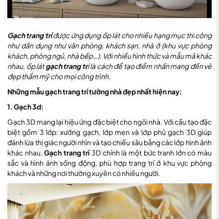
Gạch trang trí
được ứng dụng ốp lát cho nhiều hạng mục thi công
như dân dụng như văn phòng, khách sạn, nhà ở (khu vực phòng
khách, phòng ngủ, nhà bếp…). Với nhiều hình thức và mẫu mã khác
nhau, ốp lát
gạch trang tr
í là cách để tạo điểm nhấn mang đến vẻ
đẹp thẩm mỹ cho mọi công trình.
Những mẫu gạch trang trí tường nhà đẹp nhất hiện nay:
1. Gạch 3d:
Gạch 3D mang lại hiệu ứng đặc biệt cho ngôi nhà. Với cấu tạo đặc
biệt gồm 3 lớp: xướng gạch, lớp men và lớp phủ gạch 3D giúp
đánh lừa thị giác người nhìn và tạo chiều sâu bằng các lớp hình ảnh
khác nhau.
Gạch trang trí
3D chính là một bức tranh lớn có màu
sắc và hình ảnh sống động, phù hợp trang trí ở khu vực phòng
khách và những nơi thường xuyên có nhiều người.