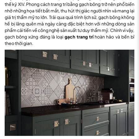
thế kỷ XIV. Phong cách trang trí bằng gạch bông trở nên phổ biến
nhờ những họa tiết bắt mắt, thu hút thị giác người nhìn và mang lại
giá trị thẩm mỹ to lớn. Trải qua quá trình lịch sử, gạch bông không
hề bị lãng quên mà ngày càng đặc biệt hơn với những dòng sản
phẩm cải tiến về công nghệ sản xuất tư duy thẩm mỹ. Chính vì vậy,
gạch bông xứng đáng là loại
gạch trang trí
hoàn hảo và bền bỉ
theo thời gian.