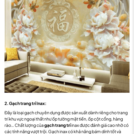
2. Gạch trang trí Inax:
Đây là loại gạch chuyên dụng được sản xuất dành riêng cho trang
trí khu vực ngoại thất như ốp tường mặt tiền, ốp cột cổng, hàng
rào… Chất lượng của
gạch trang trí
inax được đánh giá cao nhờ có
các tính năng vượt trội. Gạch inax có khả năng bám dính tốt và