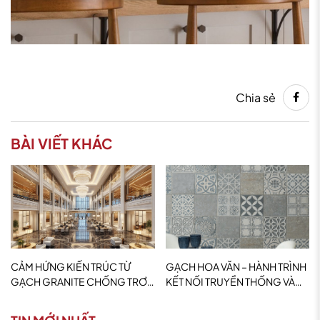
Chia sẻ
BÀI VIẾT KHÁC
CẢM HỨNG KIẾN TRÚC TỪ
GẠCH HOA VĂN – HÀNH TRÌNH
GẠCH GRANITE CHỐNG TRƠN
KẾT NỐI TRUYỀN THỐNG VÀ
– KHI VẬT LIỆU HÓA THÀNH
HIỆN ĐẠI
TRẢI NGHIỆM