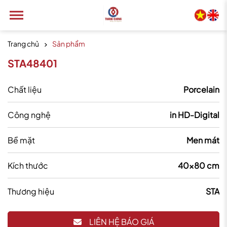
Trang chủ
Sản phẩm
STA48401
Chất liệu
Porcelain
Công nghệ
in HD-Digital
Bề mặt
Men mát
Kích thước
40x80 cm
Thương hiệu
STA
LIÊN HỆ BÁO GIÁ