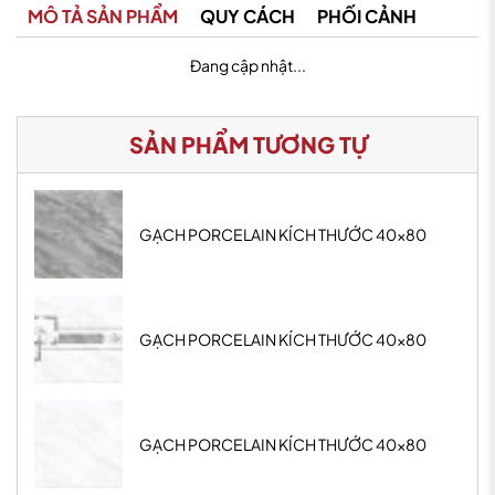
MÔ TẢ SẢN PHẨM
QUY CÁCH
PHỐI CẢNH
Đang cập nhật...
SẢN PHẨM TƯƠNG TỰ
GẠCH PORCELAIN KÍCH THƯỚC 40x80
GẠCH PORCELAIN KÍCH THƯỚC 40x80
GẠCH PORCELAIN KÍCH THƯỚC 40x80