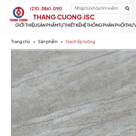
0210.3861.090
Hotline:
THANG CUONG JSC
GIỚI THIỆU
SẢN PHẨM
TỰ THIẾT KẾ
HỆ THỐNG PHÂN PHỐI
THƯ 
Trang chủ
Sản phẩm
Gạch ốp tường