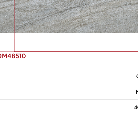
OM48510
4