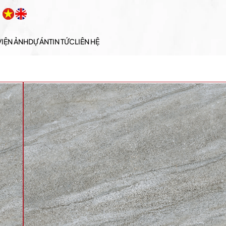
VIỆN ẢNH
DỰ ÁN
TIN TỨC
LIÊN HỆ