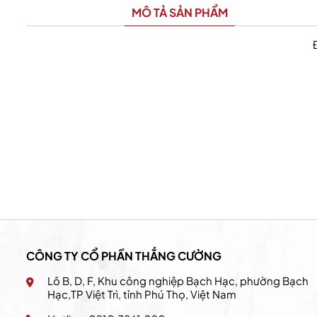
MÔ TẢ SẢN PHẨM
Hệ thống the coffee house
CÔNG TY CỔ PHẦN THẮNG CƯỜNG
Lô B, D, F, Khu công nghiệp Bạch Hạc, phường Bạch
Hạc,TP Việt Trì, tỉnh Phú Thọ, Việt Nam