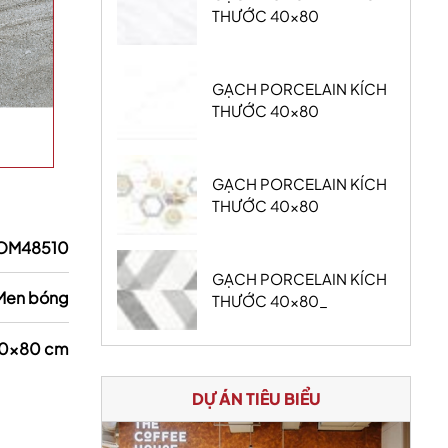
THƯỚC 40x80
GẠCH PORCELAIN KÍCH
THƯỚC 40x80
GẠCH PORCELAIN KÍCH
THƯỚC 40x80
OM48510
GẠCH PORCELAIN KÍCH
Men bóng
THƯỚC 40x80_
0x80 cm
DỰ ÁN TIÊU BIỂU