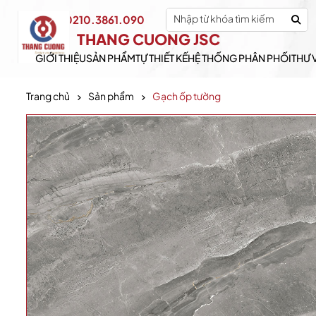
0210.3861.090
Hotline:
THANG CUONG JSC
GIỚI THIỆU
SẢN PHẨM
TỰ THIẾT KẾ
HỆ THỐNG PHÂN PHỐI
THƯ 
Trang chủ
Sản phẩm
Gạch ốp tường