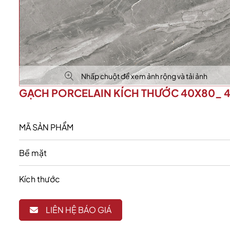
Nhấp chuột để xem ảnh rộng và tải ảnh
GẠCH PORCELAIN KÍCH THƯỚC 40X80_ 4
MÃ SẢN PHẨM
Bề mặt
Kích thước
LIÊN HỆ BÁO GIÁ