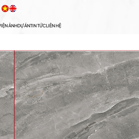
VIỆN ẢNH
DỰ ÁN
TIN TỨC
LIÊN HỆ