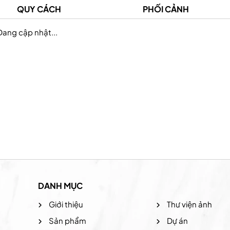
QUY CÁCH
PHỐI CẢNH
Đang cập nhật...
Prudential Việt Nam
Hệ thống the coffee
DANH MỤC
Giới thiệu
Thư viện ảnh
Sản phẩm
Dự án