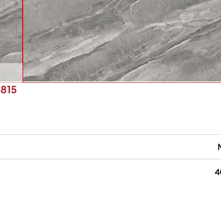
815
4