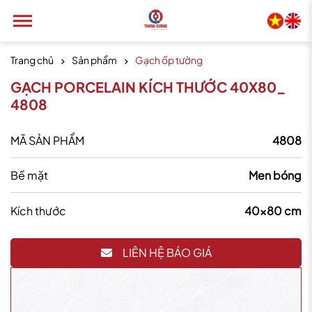
Trang chủ
Sản phẩm
Gạch ốp tường
GẠCH PORCELAIN KÍCH THƯỚC 40X80_
4808
MÃ SẢN PHẨM
4808
Bề mặt
Men bóng
Kích thước
40x80 cm
LIÊN HỆ BÁO GIÁ