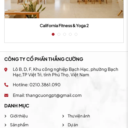
California Fitness & Yoga 2
CÔNG TY CỔ PHẦN THẮNG CƯỜNG
Lô B, D, F, Khu công nghiệp Bạch Hạc, phường Bạch
Hạc,TP Việt Trì, tỉnh Phú Thọ, Việt Nam
Hotline: 0210.3861.090
Email:
thangcuongpt@gmail.com
DANH MỤC
Giới thiệu
Thư viện ảnh
Sản phẩm
Dự án