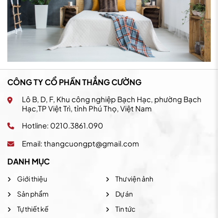
CÔNG TY CỔ PHẦN THẮNG CƯỜNG
Lô B, D, F, Khu công nghiệp Bạch Hạc, phường Bạch
Hạc,TP Việt Trì, tỉnh Phú Thọ, Việt Nam
Hotline: 0210.3861.090
Email:
thangcuongpt@gmail.com
DANH MỤC
Giới thiệu
Thư viện ảnh
Sản phẩm
Dự án
Tự thiết kế
Tin tức