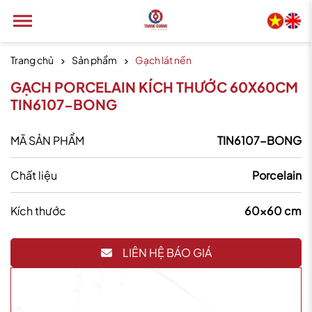
Trang chủ
Sản phẩm
Gạch lát nền
GẠCH PORCELAIN KÍCH THƯỚC 60X60CM
TIN6107-BONG
MÃ SẢN PHẨM
TIN6107-BONG
Chất liệu
Porcelain
Kích thước
60x60 cm
LIÊN HỆ BÁO GIÁ