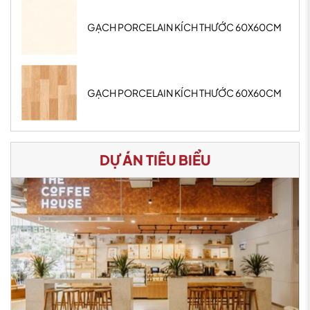
GẠCH PORCELAIN KÍCH THƯỚC 60X60CM
GẠCH PORCELAIN KÍCH THƯỚC 60X60CM
DỰ ÁN TIÊU BIỂU