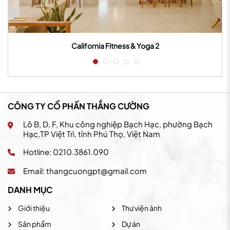
California Fitness & Yoga 2
CÔNG TY CỔ PHẦN THẮNG CƯỜNG
Lô B, D, F, Khu công nghiệp Bạch Hạc, phường Bạch
Hạc,TP Việt Trì, tỉnh Phú Thọ, Việt Nam
Hotline: 0210.3861.090
Email:
thangcuongpt@gmail.com
DANH MỤC
Giới thiệu
Thư viện ảnh
Sản phẩm
Dự án