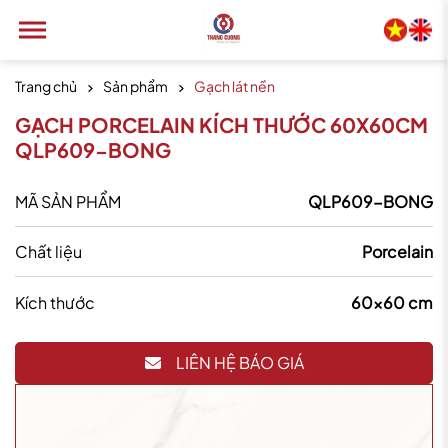
Trang chủ
Sản phẩm
Gạch lát nền
GẠCH PORCELAIN KÍCH THƯỚC 60X60CM
QLP609-BONG
MÃ SẢN PHẨM
QLP609-BONG
Chất liệu
Porcelain
Kích thước
60x60 cm
LIÊN HỆ BÁO GIÁ