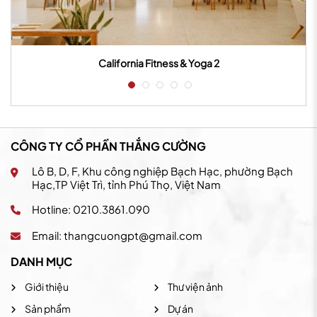
California Fitness & Yoga 2
CÔNG TY CỔ PHẦN THẮNG CƯỜNG
Lô B, D, F, Khu công nghiệp Bạch Hạc, phường Bạch
Hạc,TP Việt Trì, tỉnh Phú Thọ, Việt Nam
Hotline: 0210.3861.090
Email:
thangcuongpt@gmail.com
DANH MỤC
Giới thiệu
Thư viện ảnh
Sản phẩm
Dự án