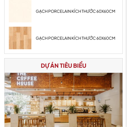
GẠCH PORCELAIN KÍCH THƯỚC 60X60CM
GẠCH PORCELAIN KÍCH THƯỚC 60X60CM
DỰ ÁN TIÊU BIỂU