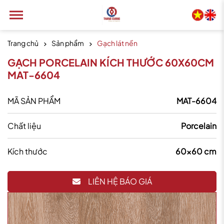
Trang chủ
Sản phẩm
Gạch lát nền
GẠCH PORCELAIN KÍCH THƯỚC 60X60CM
MAT-6604
MÃ SẢN PHẨM
MAT-6604
Chất liệu
Porcelain
Kích thước
60x60 cm
LIÊN HỆ BÁO GIÁ