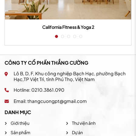
California Fitness & Yoga 2
CÔNG TY CỔ PHẦN THẮNG CƯỜNG
Lô B, D, F, Khu công nghiệp Bạch Hạc, phường Bạch
Hạc,TP Việt Trì, tỉnh Phú Thọ, Việt Nam
Hotline: 0210.3861.090
Email:
thangcuongpt@gmail.com
DANH MỤC
Giới thiệu
Thư viện ảnh
Sản phẩm
Dự án