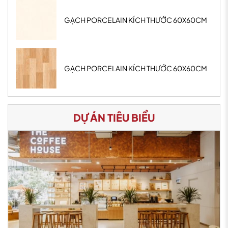
GẠCH PORCELAIN KÍCH THƯỚC 60X60CM
GẠCH PORCELAIN KÍCH THƯỚC 60X60CM
DỰ ÁN TIÊU BIỂU