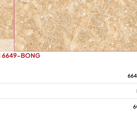
M 6649-BONG
66
6