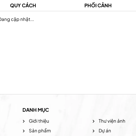
QUY CÁCH
PHỐI CẢNH
Đang cập nhật...
Prudential Việt Nam
Hệ thống the coffee
DANH MỤC
Giới thiệu
Thư viện ảnh
Sản phẩm
Dự án