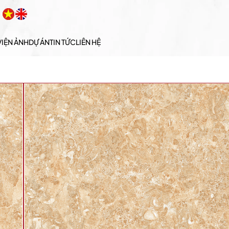
VIỆN ẢNH
DỰ ÁN
TIN TỨC
LIÊN HỆ