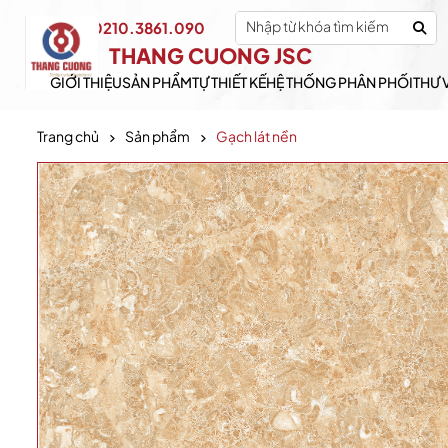
0210.3861.090
Hotline:
THANG CUONG JSC
GIỚI THIỆU
SẢN PHẨM
TỰ THIẾT KẾ
HỆ THỐNG PHÂN PHỐI
THƯ 
Trang chủ
Sản phẩm
Gạch lát nền